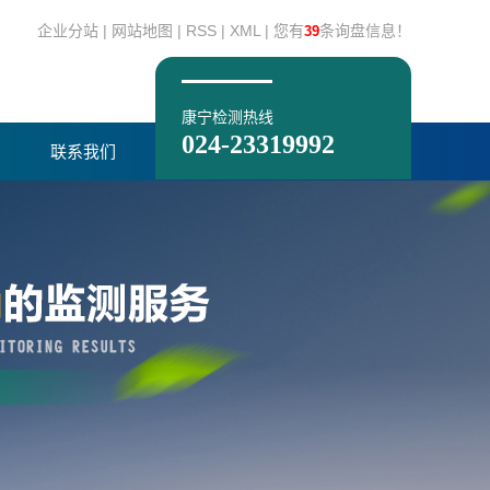
企业分站
|
网站地图
|
RSS
|
XML
|
您有
条询盘信息！
39
康宁检测热线
024-23319992
联系我们