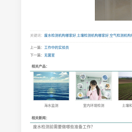
关键词：
废水检测机构哪家好
,
土壤检测机构哪家好
,
空气检测机构
上一篇：
工作中的实验员
下一篇：
无菌室
相关产品：
海水监测
室内环境检测
土壤
相关新闻：
废水检测前需要做哪些准备工作？