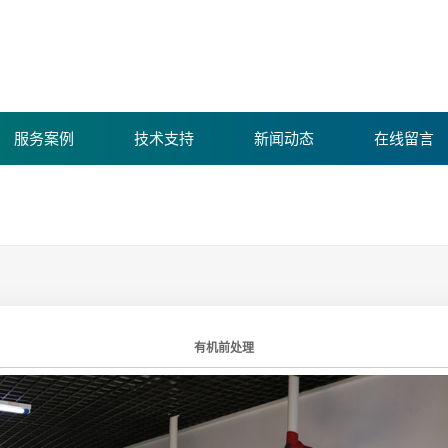
服务案例
技术支持
新闻动态
在线留言
康宁环境
康宁新闻
仪器设备
行业动态
资质荣誉
环保常识
有机前处理
测