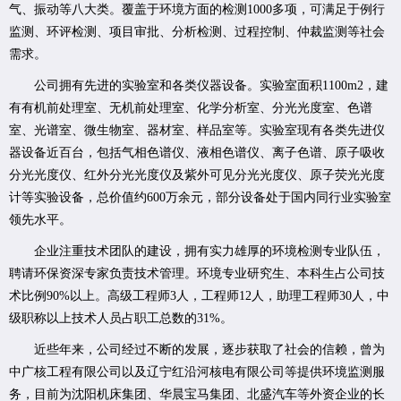
气、振动等八大类。覆盖于环境方面的检测1000多项，可满足于例行
监测、环评检测、项目审批、分析检测、过程控制、仲裁监测等社会
需求。
公司拥有先进的实验室和各类仪器设备。实验室面积1100m2，建
有有机前处理室、无机前处理室、化学分析室、分光光度室、色谱
室、光谱室、微生物室、器材室、样品室等。实验室现有各类先进仪
器设备近百台，包括气相色谱仪、液相色谱仪、离子色谱、原子吸收
分光光度仪、红外分光光度仪及紫外可见分光光度仪、原子荧光光度
计等实验设备，总价值约600万余元，部分设备处于国内同行业实验室
领先水平。
企业注重技术团队的建设，拥有实力雄厚的环境检测专业队伍，
聘请环保资深专家负责技术管理。环境专业研究生、本科生占公司技
术比例90%以上。高级工程师3人，工程师12人，助理工程师30人，中
级职称以上技术人员占职工总数的31%。
近些年来，公司经过不断的发展，逐步获取了社会的信赖，曾为
中广核工程有限公司以及辽宁红沿河核电有限公司等提供环境监测服
务，目前为沈阳机床集团、华晨宝马集团、北盛汽车等外资企业的长