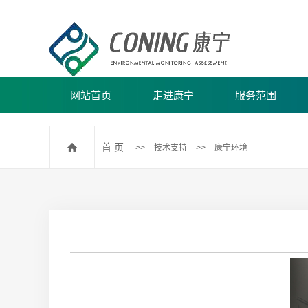
网站首页
走进康宁
服务范围
公司简介
水/废水/生活饮用水
首 页
>>
技术支持
>>
康宁环境
公司团建
海水监测
环境空气和废气监测
土壤和沉积物监测
海洋沉积物监测
固废和污泥监测
民用建筑室内环境污染监