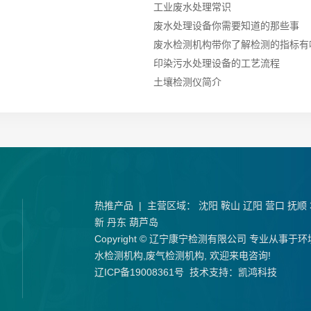
工业废水处理常识
废水处理设备你需要知道的那些事
废水检测机构带你了解检测的指标有
印染污水处理设备的工艺流程
土壤检测仪简介
热推产品
| 主营区域：
沈阳
鞍山
辽阳
营口
抚顺
新
丹东
葫芦岛
Copyright © 辽宁康宁检测有限公司 专业从事于
环
水检测机构
,
废气检测机构
, 欢迎来电咨询!
辽ICP备19008361号
技术支持：
凯鸿科技