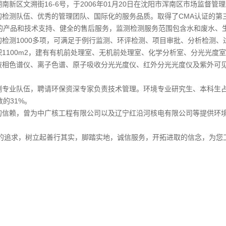
文溯街16-6号，于2006年01月20日在沈阳市浑南区市场监督管理
测队伍、优秀的管理团队、国际化的服务品质。取得了CMA认证的第三方检
产品和技术支持、健全的售后服务，监测检测服务范围包含水和废水、
检测1000多项，可满足于例行监测、环评检测、项目审批、分析检测、
100m2，建有有机前处理室、无机前处理室、化学分析室、分光光度
液相色谱仪、离子色谱、原子吸收分光光度仪、红外分光光度仪及紫外可
业队伍，聘请环保资深专家负责技术管理。环境专业研究生、本科生占公
的31%。
赖，曾为中广核工程有限公司以及辽宁红沿河核电有限公司等提供环境
求，树立起善行其实，脚踏实地，诚信服务，开拓进取的信念，为您工