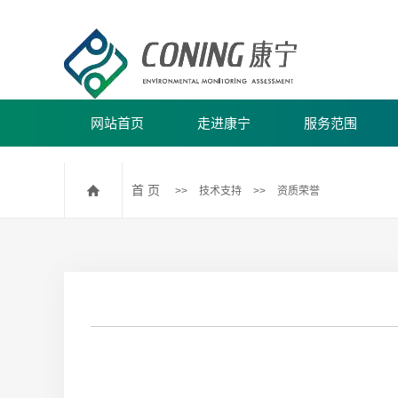
网站首页
走进康宁
服务范围
公司简介
水/废水/生活饮用水
首 页
>>
技术支持
>>
资质荣誉
公司团建
海水监测
环境空气和废气监测
土壤和沉积物监测
海洋沉积物监测
固废和污泥监测
民用建筑室内环境污染监