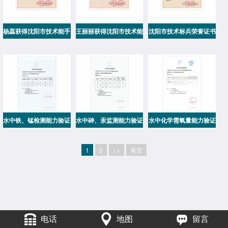
杨蕊获得沈阳市技术能手
王丽丽获得沈阳市技术能
沈阳市技术标兵荣誉证书
荣誉称号
手荣誉称号
水中铁、锰检测能力验证
水中砷、汞监测能力验证
水中化学需氧量能力验证
1
2
>>
尾页
电话
地图
留言