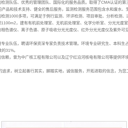
测队伍、优秀的管理团队、国际化的服务品质。取得了CMA认证的第三方检
产品和技术支持、健全的售后服务，监测检测服务范围包含水和废水、
检测1000多项，可满足于例行监测、环评检测、项目审批、分析检测、
100m2，建有有机前处理室、无机前处理室、化学分析室、分光光度
液相色谱仪、离子色谱、原子吸收分光光度仪、红外分光光度仪及紫外可
业队伍，聘请环保资深专家负责技术管理。环境专业研究生、本科生占公
的31%。
赖，曾为中广核工程有限公司以及辽宁红沿河核电有限公司等提供环境
求，树立起善行其实，脚踏实地，诚信服务，开拓进取的信念，为您工