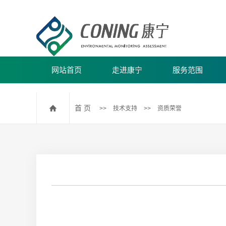
网站首页
走进康宁
服务范围
公司简介
水/废水/生活饮用水
首 页
>>
技术支持
>>
资质荣誉
公司团建
海水监测
环境空气和废气监测
土壤和沉积物监测
海洋沉积物监测
固废和污泥监测
民用建筑室内环境污染监