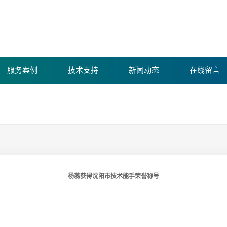
服务案例
技术支持
新闻动态
在线留言
康宁环境
康宁新闻
仪器设备
行业动态
资质荣誉
环保常识
杨蕊获得沈阳市技术能手荣誉称号
测