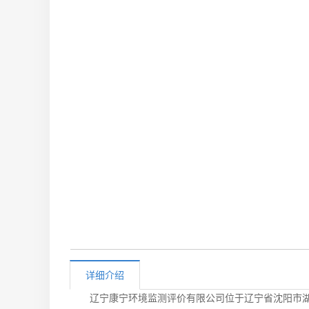
噪声和振动监测
职业卫生检测
公共卫生检测
详细介绍
辽宁康宁环境监测评价有限公司位于辽宁省沈阳市湖南新区