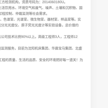
测机构，资质号码为：2014060180U。
生活饮用水、环境空气和废气、噪声、土壤和沉积物、固
过程控制、仲裁监测等社会需求。
室、色谱室、光谱室、微生物室、器材室、样品室等。实
见分光光度仪、原子荧光光度计等实验设备，总价值约
司技术比例90%以上。高级工程师3人，工程师12
监测服务，目前为沈阳机床集团、华晨宝马集团、北盛
程的质量、生活的品质、安全的环境把好每一道关！为