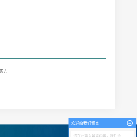
实力
欢迎给我们留言
请在此输入留言内容，我们会