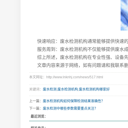
快速响应：废水检测机构通常能够提供快速
服务周到：废水检测机构不仅能够提供废水
综上所述，废水检测机构在专业性强、设备
文章内容来源于网络，如有问题请和我联系
本文网址：http://www.lnknhj.com/news/517.html
关键词：
废水检测
,
废水检测机构
,
废水检测机构哪家好
上一篇：
废水检测机构如何保障检测结果准确性？
下一篇：
废水检测中哪些参数需要重点关注？
最近浏览：