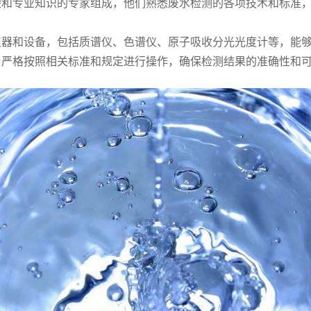
验和专业知识的专家组成，他们熟悉废水检测的各项技术和标准
仪器和设备，包括质谱仪、色谱仪、原子吸收分光光度计等，能
，严格按照相关标准和规定进行操作，确保检测结果的准确性和