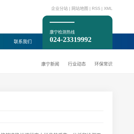
企业分站
|
网站地图
|
RSS
|
XML
康宁检测热线
024-23319992
联系我们
康宁新闻
行业动态
环保常识