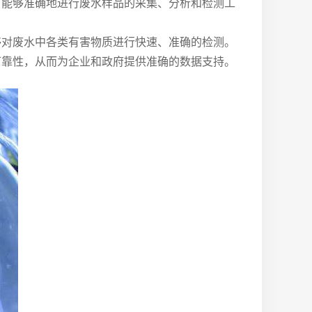
，能够准确地进行废水样品的采集、分析和检测工
够对废水中各类有害物质进行快速、准确的检测。
可靠性，从而为企业和政府提供准确的数据支持。