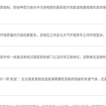
质指标，即各种受污染水中污染物质的最高容许浓度或限量阈值的具体限
环境质量的污染因素繁多，且相互之间及与大气环境条件之间作用复杂，
其中有一些是没有经过国家质检部门认证的非正规单位，消费者在选择检
器的一项“新宠”：无论是家里刚完成装潢需要检测装修残留的有害气体，