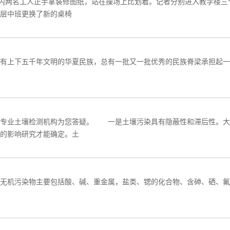
内两名工人正手拿装修图纸，站在操场上比划着。记者分别进入教学楼三
层中班更换了新的桌椅
有上下五千年文明的华夏民族，总有一批又一批优秀的民族脊梁承担起一
业土壤检测机构为您答疑。 一是土壤污染具有隐蔽性和滞后性。大气
的影响研究才能确定。土
无机污染物主要包括酸、碱、重金属，盐类、锶的化合物、含砷、硒、氟