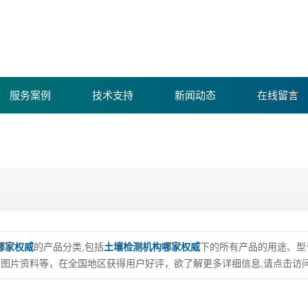
服务案例
技术支持
新闻动态
在线留言
康宁环境
康宁新闻
仪器设备
行业动态
资质荣誉
环保常识
哪家权威
的产品分类,包括
土壤检测机构哪家权威
下的所有产品的用途、型
图片资料等，在全国地区获得用户好评，欲了解更多详细信息,请点击访问
测