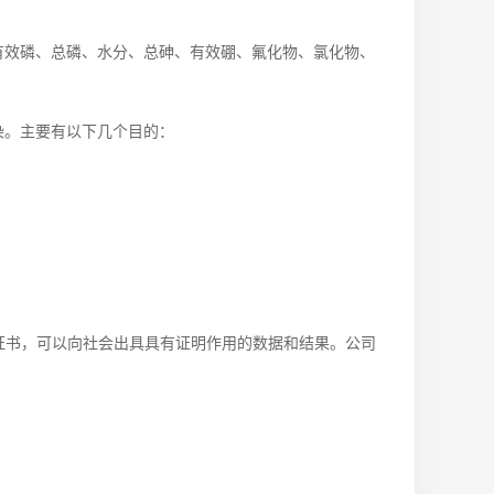
效磷、总磷、水分、总砷、有效硼、氟化物、氯化物、
。主要有以下几个目的：
证书，可以向社会出具具有证明作用的数据和结果。公司