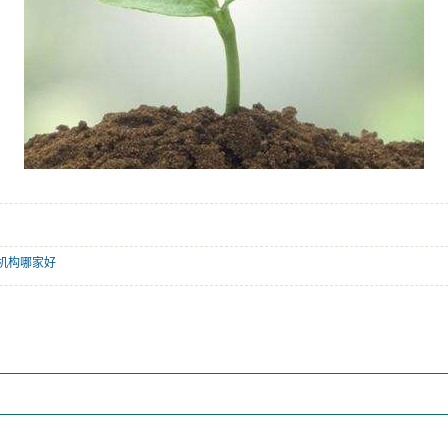
机构哪家好