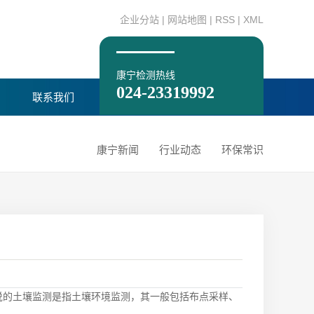
企业分站
|
网站地图
|
RSS
|
XML
康宁检测热线
024-23319992
联系我们
康宁新闻
行业动态
环保常识
的土壤监测是指土壤环境监测，其一般包括布点采样、