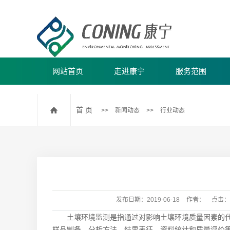
网站首页
走进康宁
服务范围
公司简介
水/废水/生活饮用水
首 页
>>
新闻动态
>>
行业动态
公司团建
海水监测
环境空气和废气监测
土壤和沉积物监测
海洋沉积物监测
固废和污泥监测
发布日期：
2019-06-18
作者：
点击：
民用建筑室内环境污染监
土壤环境监测是指通过对影响土壤环境质量因素的代表
样品制备、分析方法、结果表征、资料统计和质量评价