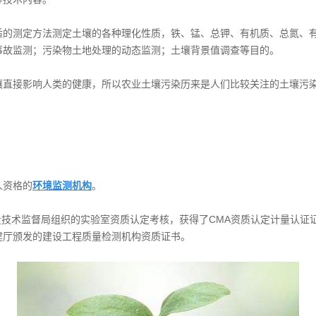
测定方法测定土壤的各种理化性质，铁、锰、总钾、有机质、总氮、有
事故监测；污染物土地处理的动态监测；土壤背景值调查等目的。
直接影响人类的健康，所以农业土壤污染历来是人们比较关注的土壤污染
人资格的
环境监测机构
。
量技术监督局组织的实验室资质认定考核，获得了CMA资质认定计量认证
建厅颁发的建设工程质量检测机构资质证书。