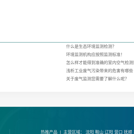
什么是生态环境监测检测？
环境监测机构应按照监测标准！
怎么样才能得到准确的室内空气检测
浅析工业废气污染带来的危害有哪些
关于废气监测您需要了解什么呢？
热推产品
| 主营区域：
沈阳
鞍山
辽阳
营口
抚顺